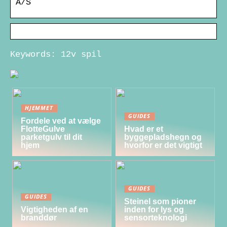
A/S
Keywords: 12v spil
HJEMMET
GUIDES
Fordele ved at vælge
FlotteGulve
Hvad er et
parketgulv til dit
byggepladshegn og
hjem
hvorfor er det vigtigt
GUIDES
GUIDES
Steinel som pioner
Vigtigheden af en
inden for lys og
branddør
sensorteknologi