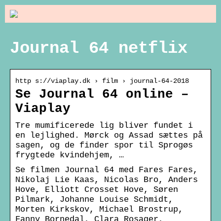
Journal 64 netflix
http s://viaplay.dk › film › journal-64-2018
Se Journal 64 online –
Viaplay
Tre mumificerede lig bliver fundet i
en lejlighed. Mørck og Assad sættes på
sagen, og de finder spor til Sprogøs
frygtede kvindehjem, …
Se filmen Journal 64 med Fares Fares,
Nikolaj Lie Kaas, Nicolas Bro, Anders
Hove, Elliott Crosset Hove, Søren
Pilmark, Johanne Louise Schmidt,
Morten Kirkskov, Michael Brostrup,
Fanny Bornedal, Clara Rosager,