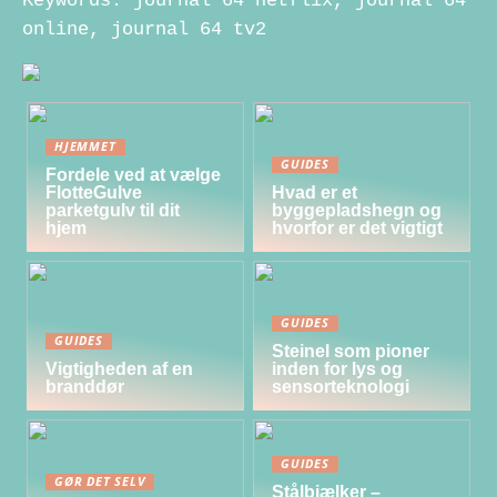
Keywords: journal 64 netflix, journal 64
online, journal 64 tv2
HJEMMET
GUIDES
Fordele ved at vælge
FlotteGulve
Hvad er et
parketgulv til dit
byggepladshegn og
hjem
hvorfor er det vigtigt
GUIDES
GUIDES
Steinel som pioner
Vigtigheden af en
inden for lys og
branddør
sensorteknologi
GUIDES
GØR DET SELV
Stålbjælker –